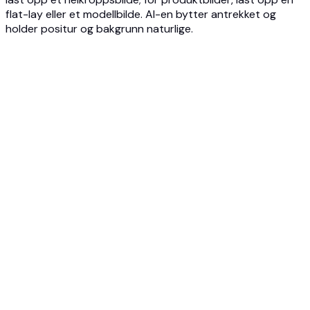
flat-lay eller et modellbilde. AI-en bytter antrekket og
holder positur og bakgrunn naturlige.
1
Last opp bildet ditt
Last opp et helkroppsbilde av deg selv eller en AI-modell,
pluss plagget du vil bruke. JPG, PNG eller WEBP opptil 10MB.
2
Velg det nye antrekket
Velg plagget eller antrekket som skal byttes inn. AI-en