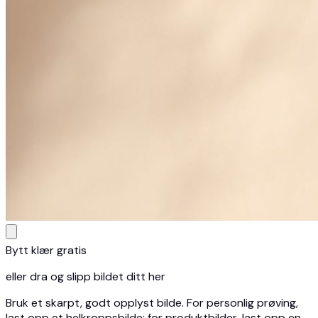
Bytt klær gratis
eller dra og slipp bildet ditt her
Bruk et skarpt, godt opplyst bilde. For personlig prøving,
last opp et helkroppsbilde; for produktbilder, last opp en