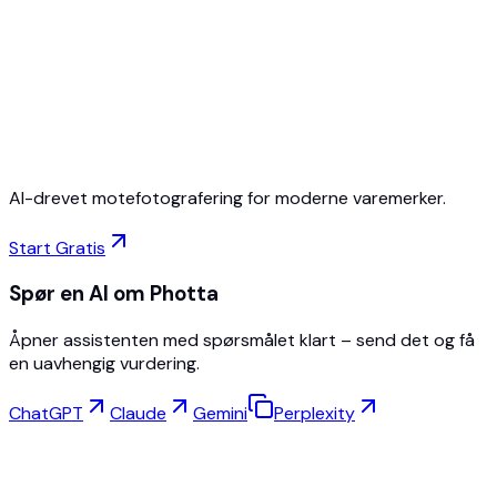
Start gratis
Ingen kredittkort
Avslutt når som helst
AI-drevet motefotografering for moderne varemerker.
Start Gratis
Spør en AI om Photta
Åpner assistenten med spørsmålet klart – send det og få
en uavhengig vurdering.
ChatGPT
Claude
Gemini
Perplexity