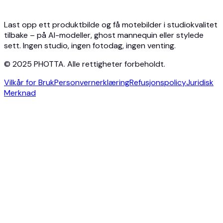
Photta Business
Blog
Kontakt
Last opp ett produktbilde og få motebilder i studiokvalitet
tilbake – på AI-modeller, ghost mannequin eller stylede
sett. Ingen studio, ingen fotodag, ingen venting.
© 2025 PHOTTA. Alle rettigheter forbeholdt.
Vilkår for Bruk
Personvernerklæring
Refusjonspolicy
Juridisk
Merknad