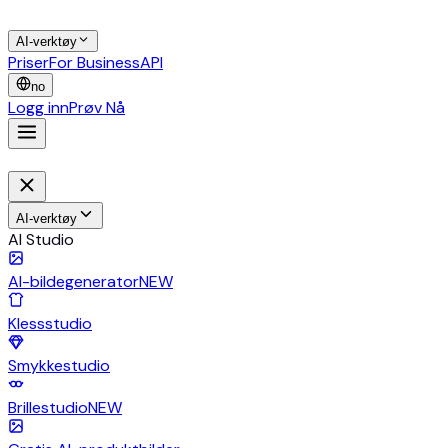
AI-verktøy
Priser
For Business
API
no
Logg inn
Prøv Nå
AI-verktøy
AI Studio
AI-bildegenerator
NEW
Klessstudio
Smykkestudio
Brillestudio
NEW