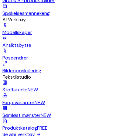
Gratis AI-produktbilder
Spøkelsesmannekeng
AI Verktøy
Modellskaper
Ansiktsbytte
Poseendrer
Bildeoppskalering
Tekstilstudio
Stoffstudio
NEW
Fargevarianter
NEW
Sømløst mønster
NEW
Produktkatalog
FREE
Se alle verktøy
→