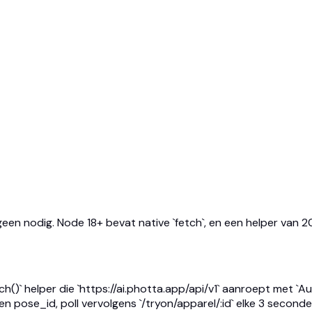
n nodig. Node 18+ bevat native `fetch`, en een helper van 20 r
tch()` helper die `https://ai.photta.app/api/v1` aanroept met 
 pose_id, poll vervolgens `/tryon/apparel/:id` elke 3 seconde