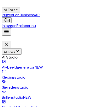
AI Tools
Prijzen
For Business
API
nl
Inloggen
Probeer nu
AI Tools
AI Studio
AI-beeldgenerator
NEW
Kledingstudio
Sieradenstudio
Brillenstudio
NEW