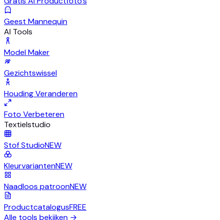
Gratis AI Productfoto's
Geest Mannequin
AI Tools
Model Maker
Gezichtswissel
Houding Veranderen
Foto Verbeteren
Textielstudio
Stof Studio
NEW
Kleurvarianten
NEW
Naadloos patroon
NEW
Productcatalogus
FREE
Alle tools bekijken
→