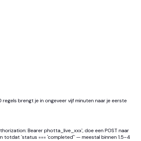
egels brengt je in ongeveer vijf minuten naar je eerste
`Authorization: Bearer photta_live_xxx`, doe een POST naar
n totdat `status === 'completed'` — meestal binnen 1.5–4