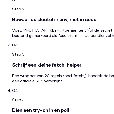
Stap
2
Bewaar de sleutel in env, niet in code
Voeg `PHOTTA_API_KEY=...` toe aan `.env` (of de secret 
bestand gemarkeerd als `'use client'` — de bundler zal
03
Stap
3
Schrijf een kleine fetch-helper
Eén wrapper van 20 regels rond `fetch()` handelt de ba
een officiële SDK verschijnt.
04
Stap
4
Dien een try-on in en poll