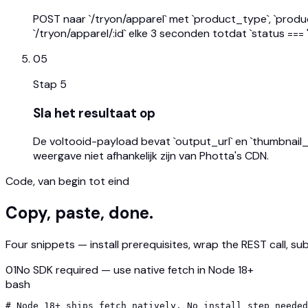
POST naar `/tryon/apparel` met `product_type`, `product
`/tryon/apparel/:id` elke 3 seconden totdat `status === 
05
Stap
5
Sla het resultaat op
De voltooid-payload bevat `output_url` en `thumbnail_ur
weergave niet afhankelijk zijn van Photta's CDN.
Code, van begin tot eind
Copy, paste, done.
Four snippets — install prerequisites, wrap the REST call, su
01
No SDK required — use native fetch in Node 18+
bash
# Node 18+ ships fetch natively. No install step needed