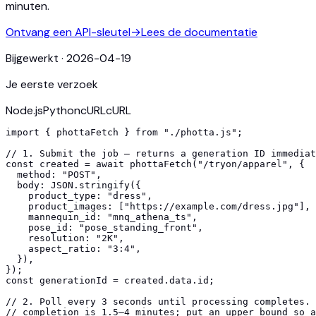
minuten.
Ontvang een API-sleutel
→
Lees de documentatie
Bijgewerkt
·
2026-04-19
Je eerste verzoek
Node.js
Python
cURL
cURL
import { phottaFetch } from "./photta.js";

// 1. Submit the job — returns a generation ID immediat
const created = await phottaFetch("/tryon/apparel", {

  method: "POST",

  body: JSON.stringify({

    product_type: "dress",

    product_images: ["https://example.com/dress.jpg"],

    mannequin_id: "mnq_athena_ts",

    pose_id: "pose_standing_front",

    resolution: "2K",

    aspect_ratio: "3:4",

  }),

});

const generationId = created.data.id;

// 2. Poll every 3 seconds until processing completes. 
// completion is 1.5–4 minutes; put an upper bound so a