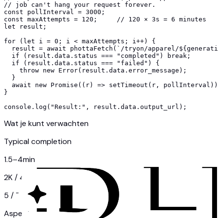
// job can't hang your request forever.

const pollInterval = 3000;

const maxAttempts = 120;     // 120 × 3s = 6 minutes

let result;

for (let i = 0; i < maxAttempts; i++) {

  result = await phottaFetch(`/tryon/apparel/${generati
  if (result.data.status === "completed") break;

  if (result.data.status === "failed") {

    throw new Error(result.data.error_message);

  }

  await new Promise((r) => setTimeout(r, pollInterval))
}

console.log("Result:", result.data.output_url);
Wat je kunt verwachten
Typical completion
1.5–4
min
2K / 4K credits
5 / 7
Aspect ratios