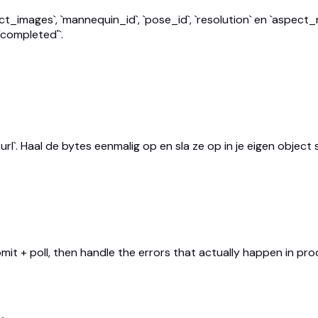
_images`, `mannequin_id`, `pose_id`, `resolution` en `aspect_ra
'completed'`.
l`. Haal de bytes eenmalig op en sla ze op in je eigen object
bmit + poll, then handle the errors that actually happen in pro
.
