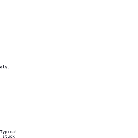
ely.

Typical

 stuck
