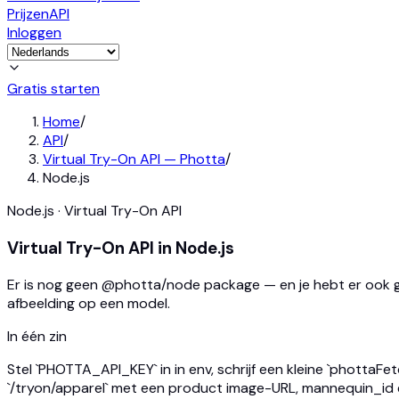
Prijzen
API
Inloggen
Gratis starten
Home
/
API
/
Virtual Try-On API — Photta
/
Node.js
Node.js · Virtual Try-On API
Virtual Try-On API in Node.js
Er is nog geen @photta/node package — en je hebt er ook gee
afbeelding op een model.
In één zin
Stel `PHOTTA_API_KEY` in in env, schrijf een kleine `phottaFe
`/tryon/apparel` met een product image-URL, mannequin_id en