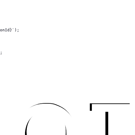
onId}`);

;
