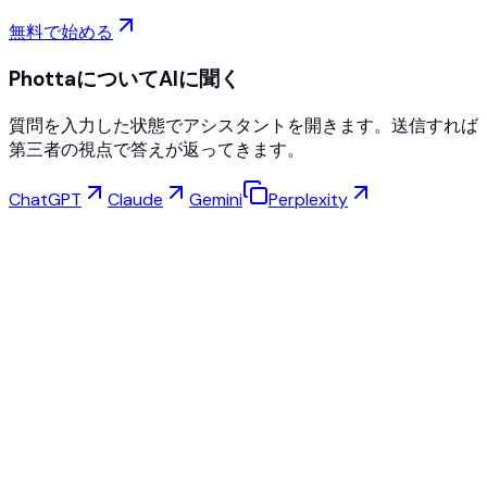
無料で始める
PhottaについてAIに聞く
質問を入力した状態でアシスタントを開きます。送信すれば
第三者の視点で答えが返ってきます。
ChatGPT
Claude
Gemini
Perplexity
バーチャル試着
ジュエリースタジオ
アイウェアスタジオ
NEW
無料AI商品写真
モデルメーカー
AI高解像度化
ポーズチェンジャー