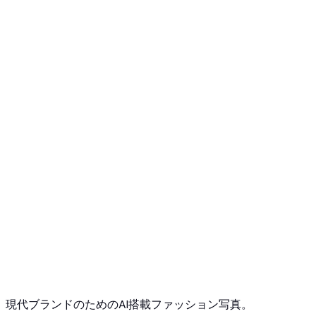
無料で始める
クレジットカード不要
いつでもキャンセル可能
現代ブランドのためのAI搭載ファッション写真。