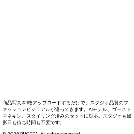
API 概要
クイックスタート
バーチャル試着 API
ジュエリー試着 API
ゴーストマネキン API
API ドキュメント
料金
Photta Business
Blog
お問い合わせ
商品写真を1枚アップロードするだけで、スタジオ品質のフ
ァッションビジュアルが返ってきます。AIモデル、ゴースト
マネキン、スタイリング済みのセットに対応。スタジオも撮
影日も待ち時間も不要です。
© 2025 PHOTTA. All rights reserved.