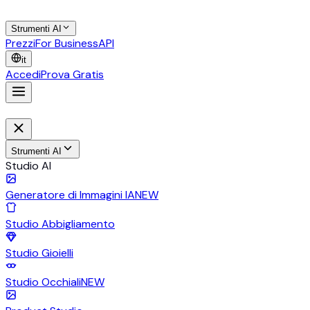
Strumenti AI
Prezzi
For Business
API
it
Accedi
Prova Gratis
Strumenti AI
Studio AI
Generatore di Immagini IA
NEW
Studio Abbigliamento
Studio Gioielli
Studio Occhiali
NEW