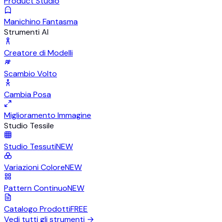
Product Studio
Manichino Fantasma
Strumenti AI
Creatore di Modelli
Scambio Volto
Cambia Posa
Miglioramento Immagine
Studio Tessile
Studio Tessuti
NEW
Variazioni Colore
NEW
Pattern Continuo
NEW
Catalogo Prodotti
FREE
Vedi tutti gli strumenti
→