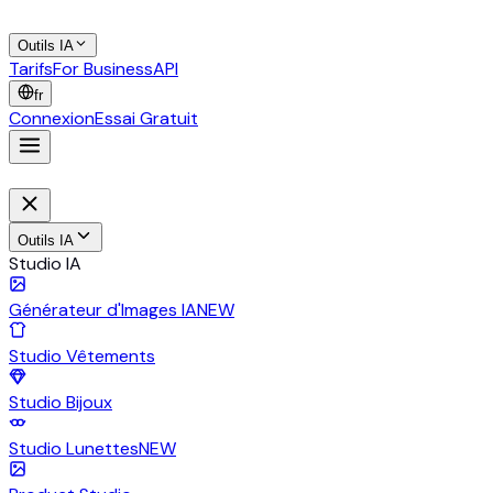
Outils IA
Tarifs
For Business
API
fr
Connexion
Essai Gratuit
Outils IA
Studio IA
Générateur d'Images IA
NEW
Studio Vêtements
Studio Bijoux
Studio Lunettes
NEW