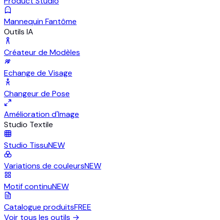
Product Studio
Mannequin Fantôme
Outils IA
Créateur de Modèles
Echange de Visage
Changeur de Pose
Amélioration d'Image
Studio Textile
Studio Tissu
NEW
Variations de couleurs
NEW
Motif continu
NEW
Catalogue produits
FREE
Voir tous les outils
→