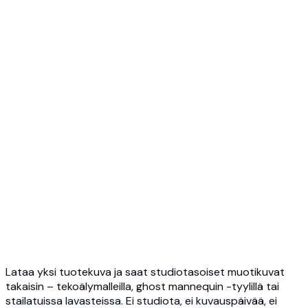
Haamumanekin → AI
Top 5 Manekin AI
3D Haamumanekin Kuva
API-yleiskatsaus
Pika-aloitus
Virtuaalisovitus-API
Koru-API
Ghost Mannequin API
API-dokumentaatio
Hinnat
Photta Business
Blog
Yhteystiedot
Lataa yksi tuotekuva ja saat studiotasoiset muotikuvat
takaisin – tekoälymalleilla, ghost mannequin -tyylillä tai
stailatuissa lavasteissa. Ei studiota, ei kuvauspäivää, ei