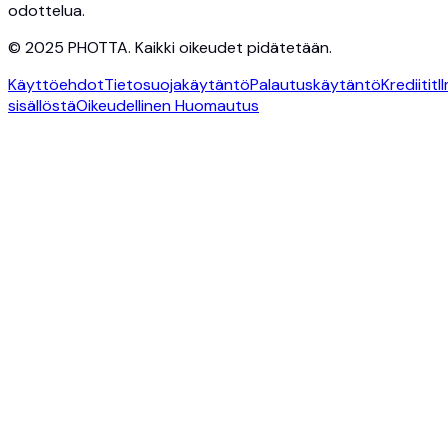
odottelua.
© 2025 PHOTTA. Kaikki oikeudet pidätetään.
Käyttöehdot
Tietosuojakäytäntö
Palautuskäytäntö
Krediitit
I
sisällöstä
Oikeudellinen Huomautus