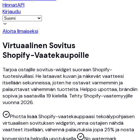
Hinnat
API
Kirjaudu
Aloita Ilmaiseksi
Virtuaalinen Sovitus
Shopify-Vaatekaupoille
Tarjoa ostajille sovitus-widget suoraan Shopify-
tuotesivuillasi. He lataavat kuvan ja näkevät vaatteesi
itsellään sekunneissa, joten he ostavat varmemmin ja
palauttavat vähemmän tuotteita. Helppo upottaa, brändiin
sopiva ja saatavilla 19 kielellä. Tehty Shopify-vaatemyyjille
vuonna 2026.
Photta lisää Shopify-vaatekauppaasi tekoälypohjaisen
virtuaalisen sovituksen widgetin, anna ostajien nähdä
vaatteet itsellään, vähennä palautuksia jopa 25% ja nosta
konversiota helpolla upotuksella.
No watermark