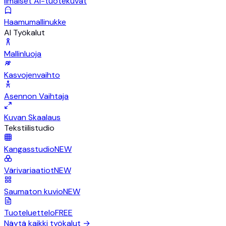
Ilmaiset AI-tuotekuvat
Haamumallinukke
AI Työkalut
Mallinluoja
Kasvojenvaihto
Asennon Vaihtaja
Kuvan Skaalaus
Tekstiilistudio
Kangasstudio
NEW
Värivariaatiot
NEW
Saumaton kuvio
NEW
Tuoteluettelo
FREE
Näytä kaikki työkalut
→