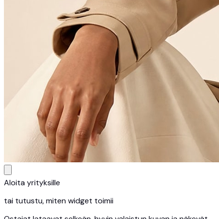
Aloita yrityksille
tai tutustu, miten widget toimii
Ostajat lataavat selkeän, hyvin valaistun kuvan ja näkevät