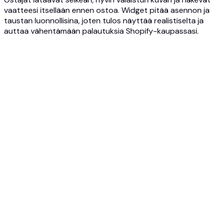
vaatteesi itsellään ennen ostoa. Widget pitää asennon ja
taustan luonnollisina, joten tulos näyttää realistiselta ja
auttaa vähentämään palautuksia Shopify-kaupassasi.
1
Lisää Photta-widget Shopify-kauppaasi
Upota Photta-sovitus-widget Shopify-vaatetuotesivuillesi.
Asennus on nopea, brändiin sopiva eikä vaadi
monimutkaista kehitystä.
2