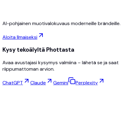
Peruuta milloin tahansa
AI-pohjainen muotivalokuvaus moderneille brändeille.
Aloita Ilmaiseksi
Kysy tekoälyltä Phottasta
Avaa avustajasi kysymys valmiina – lähetä se ja saat
riippumattoman arvion.
ChatGPT
Claude
Gemini
Perplexity
Virtuaalinen Sovitus
Korustuotanto
Silmälasistudio
NEW
Ilmaiset AI-tuotekuvat