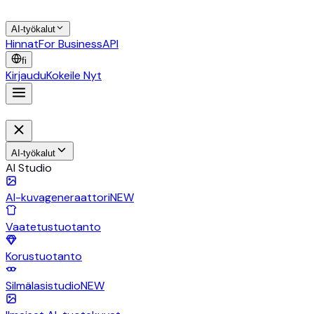
AI-työkalut
Hinnat
For Business
API
fi
Kirjaudu
Kokeile Nyt
AI-työkalut
AI Studio
AI-kuvageneraattori
NEW
Vaatetustuotanto
Korustuotanto
Silmälasistudio
NEW