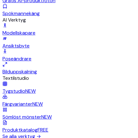
Gratis AI-produktfoton
Spökmannekäng
AI Verktyg
Modellskapare
Ansiktsbyte
Poseändrare
Bilduppskalning
Textilstudio
Tygstudio
NEW
Färgvarianter
NEW
Sömlöst mönster
NEW
Produktkatalog
FREE
Se alla verktyg
→