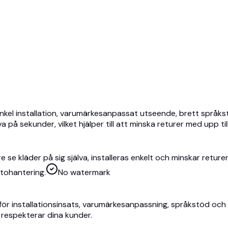
el installation, varumärkesanpassat utseende, brett språkstöd
a på sekunder, vilket hjälper till att minska returer med upp 
e se kläder på sig själva, installeras enkelt och minskar retu
tohantering.
No watermark
ämför installationsinsats, varumärkesanpassning, språkstöd oc
h respekterar dina kunder.