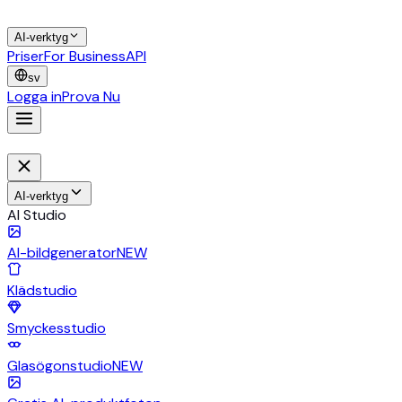
AI-verktyg
Priser
For Business
API
sv
Logga in
Prova Nu
AI-verktyg
AI Studio
AI-bildgenerator
NEW
Klädstudio
Smyckesstudio
Glasögonstudio
NEW