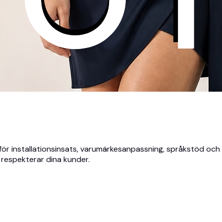
ämför installationsinsats, varumärkesanpassning, språkstöd oc
h respekterar dina kunder.