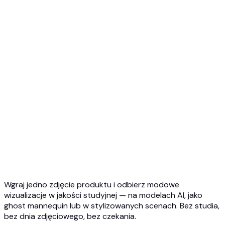
Top 5 Manekin Duch AI
Zdjęcie Manekin Duch 3D
Przegląd API
Szybki start
API wirtualnej przymiarki
API biżuterii
API Ghost Mannequin
Dokumentacja API
Cennik
Photta Business
Blog
Kontakt
Wgraj jedno zdjęcie produktu i odbierz modowe
wizualizacje w jakości studyjnej — na modelach AI, jako
ghost mannequin lub w stylizowanych scenach. Bez studia,
bez dnia zdjęciowego, bez czekania.