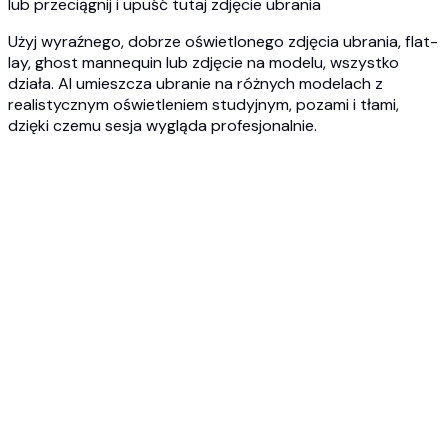
lub przeciągnij i upuść tutaj zdjęcie ubrania
Użyj wyraźnego, dobrze oświetlonego zdjęcia ubrania, flat-
lay, ghost mannequin lub zdjęcie na modelu, wszystko
działa. AI umieszcza ubranie na różnych modelach z
realistycznym oświetleniem studyjnym, pozami i tłami,
dzięki czemu sesja wygląda profesjonalnie.
1
Prześlij swoje ubrania
Prześlij wyraźne zdjęcia ubrań, flat-laye, ujęcia ghost
mannequin lub zdjęcia od dostawcy. JPG, PNG lub WEBP do
10MB każde.