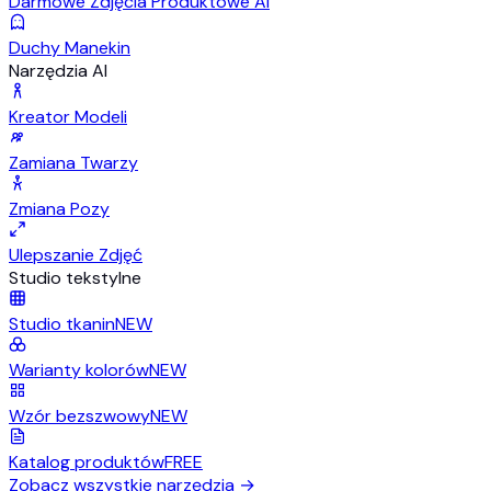
Darmowe Zdjęcia Produktowe AI
Duchy Manekin
Narzędzia AI
Kreator Modeli
Zamiana Twarzy
Zmiana Pozy
Ulepszanie Zdjęć
Studio tekstylne
Studio tkanin
NEW
Warianty kolorów
NEW
Wzór bezszwowy
NEW
Katalog produktów
FREE
Zobacz wszystkie narzędzia
→