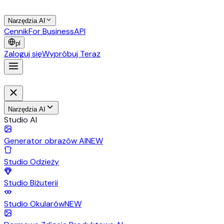
Narzędzia AI
Cennik
For Business
API
pl
Zaloguj się
Wypróbuj Teraz
Narzędzia AI
Studio AI
Generator obrazów AI
NEW
Studio Odzieży
Studio Biżuterii
Studio Okularów
NEW