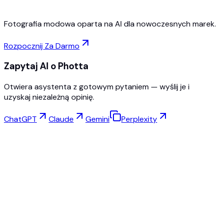
Fotografia modowa oparta na AI dla nowoczesnych marek.
Rozpocznij Za Darmo
Zapytaj AI o Photta
Otwiera asystenta z gotowym pytaniem — wyślij je i
uzyskaj niezależną opinię.
ChatGPT
Claude
Gemini
Perplexity
Wirtualna Przymierzalnia
Studio Biżuterii
Studio Okularów
NEW
Darmowe zdjęcia produktów AI
Kreator Modeli