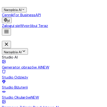
Narzędzia AI
Cennik
For Business
API
pl
Zaloguj się
Wypróbuj Teraz
Narzędzia AI
Studio AI
Generator obrazów AI
NEW
Studio Odzieży
Studio Biżuterii
Studio Okularów
NEW