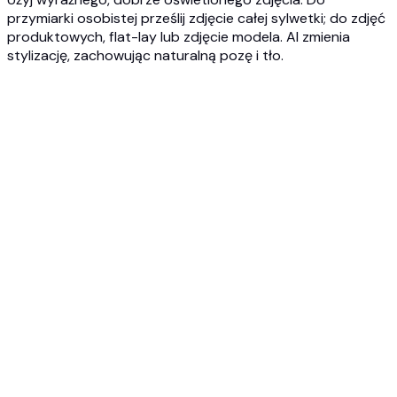
przymiarki osobistej prześlij zdjęcie całej sylwetki; do zdjęć
produktowych, flat-lay lub zdjęcie modela. AI zmienia
stylizację, zachowując naturalną pozę i tło.
1
Prześlij swoje zdjęcie
Prześlij zdjęcie całej sylwetki swojej lub modela AI oraz
element odzieży, który chcesz zastosować. JPG, PNG lub
WEBP do 10MB.
2
Wybierz nową stylizację