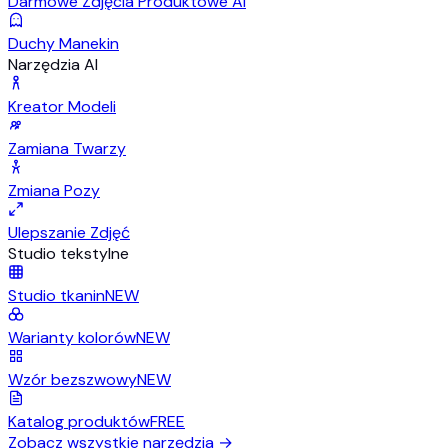
Darmowe Zdjęcia Produktowe AI
Duchy Manekin
Narzędzia AI
Kreator Modeli
Zamiana Twarzy
Zmiana Pozy
Ulepszanie Zdjęć
Studio tekstylne
Studio tkanin
NEW
Warianty kolorów
NEW
Wzór bezszwowy
NEW
Katalog produktów
FREE
Zobacz wszystkie narzędzia
→