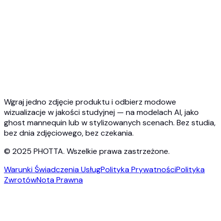
API biżuterii
API Ghost Mannequin
Dokumentacja API
Cennik
Photta Business
Blog
Kontakt
Wgraj jedno zdjęcie produktu i odbierz modowe
wizualizacje w jakości studyjnej — na modelach AI, jako
ghost mannequin lub w stylizowanych scenach. Bez studia,
bez dnia zdjęciowego, bez czekania.
© 2025 PHOTTA. Wszelkie prawa zastrzeżone.
Warunki Świadczenia Usług
Polityka Prywatności
Polityka
Zwrotów
Nota Prawna