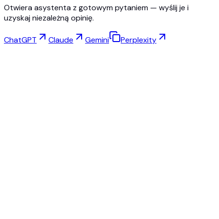
Otwiera asystenta z gotowym pytaniem — wyślij je i
uzyskaj niezależną opinię.
ChatGPT
Claude
Gemini
Perplexity
Wirtualna Przymierzalnia
Studio Biżuterii
Studio Okularów
NEW
Darmowe zdjęcia produktów AI
Kreator Modeli
Skalowanie AI
Zmiana Pozy
AI Manekin Duch Darmowy
Wszystkie recenzje i ceny
Najlepsza alternatywa dla Fashn.ai