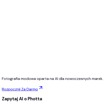
Rozpocznij za darmo
Bez karty kredytowej
Anuluj w dowolnym momencie
Fotografia modowa oparta na AI dla nowoczesnych marek.
Rozpocznij Za Darmo
Zapytaj AI o Photta