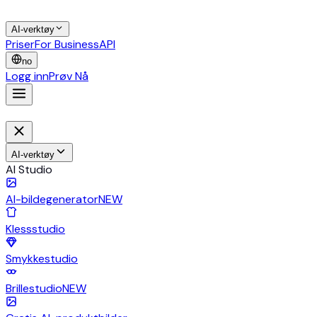
AI-verktøy
Priser
For Business
API
no
Logg inn
Prøv Nå
AI-verktøy
AI Studio
AI-bildegenerator
NEW
Klessstudio
Smykkestudio
Brillestudio
NEW