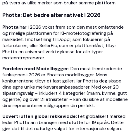
på tvers av ulike merker som bruker samme plattform.
Photta: Det bedre alternativet i 2026
Photta
har i 2026 vokst frem som den mest omfattende
og rimelige plattformen for KI-motefotografering på
markedet. I motsetning til Doppl, som fokuserer på
forbrukeren, eller SellerPic, som er plattformlåst, tilbyr
Photta en universell verktøykasse for alle typer
moteentreprenører.
Fordelen med Modellbygger:
Den mest fremtredende
funksjonen i 2026 er Phottas modellbygger. Mens
konkurrentene tilbyr et fast galleri, lar Photta deg skape
dine egne unike merkevareambassadører. Med over 20
tilpasningsvalg – inkludert 4 kategorier (mann, kvinne, gutt
og jente) og over 21 etnisiteter – kan du sikre at modellene
dine representerer målgruppen din perfekt.
Uovertruffen global rekkevidde:
I et globalisert marked
leder Photta an i bransjen med støtte for 19 språk. Dette
gjør det til det naturlige valget for internasjonale selgere