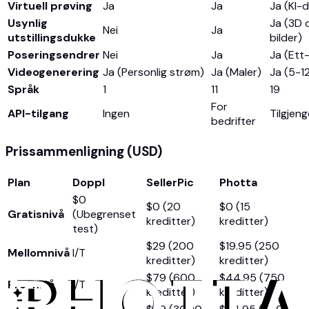
Virtuell prøving
Ja
Ja
Ja (KI-
Usynlig
Ja (3D 
Nei
Ja
utstillingsdukke
bilder)
Poseringsendrer
Nei
Ja
Ja (Ett-
Videogenerering
Ja (Personlig strøm)
Ja (Maler)
Ja (5-1
Språk
1
11
19
For
API-tilgang
Ingen
Tilgjeng
bedrifter
Prissammenligning (USD)
Plan
Doppl
SellerPic
Photta
$0
$0 (20
$0 (15
Gratisnivå
(Ubegrenset
kreditter)
kreditter)
test)
$29 (200
$19.95 (250
Mellomnivå
I/T
kreditter)
kreditter)
$79 (600
$44.95 (750
Pro-nivå
I/T
kreditter)
kreditter)