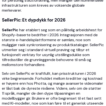
for personlig stilutforskning, men mangler den kommersielle
infrastrukturen som kreves av voksende globale
merkevarer.
SellerPic: Et dypdykk for 2026
SellerPic
har etablert seg som en pålitelig arbeidshest for
Shopify-baserte bedrifter i 2026. Integrasjonen med de
største e-handelsplattformene er sømløs, noe som
muliggjør rask synkronisering av produktkataloger. SellerPic
utmerker seg i standard virtuell prøving og tilbyr et
funksjonelt verktøy for usynlig utstillingsdukke som
tilfredsstiller de grunnleggende behovene til små og
mellomstore forhandlere.
Selv om SellerPic er kraftfullt, kan prisstrukturen i 2026
virke begrensende. Forholdet mellom kreditter og kostnad
er høyere enn hos Photta, og mange avanserte videomaler
er låst bak de dyreste nivåene. Videre, selv om de støtter
11 språk, mangler de den dype tilpasningen en
modellbygger gir. Brukere er ofte begrenset til et fast sett
med KI-modeller, noe som kan føre til et generisk utseende