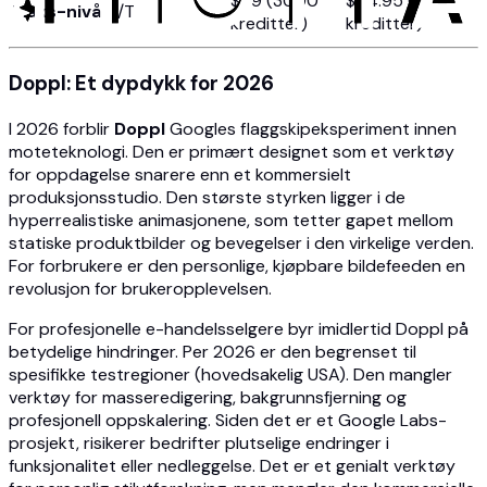
$99 (3000
$114.95 (2500
Maks-nivå
I/T
kreditter)
kreditter)
Doppl: Et dypdykk for 2026
I 2026 forblir
Doppl
Googles flaggskipeksperiment innen
moteteknologi. Den er primært designet som et verktøy
for oppdagelse snarere enn et kommersielt
produksjonsstudio. Den største styrken ligger i de
hyperrealistiske animasjonene, som tetter gapet mellom
statiske produktbilder og bevegelser i den virkelige verden.
For forbrukere er den personlige, kjøpbare bildefeeden en
revolusjon for brukeropplevelsen.
For profesjonelle e-handelsselgere byr imidlertid Doppl på
betydelige hindringer. Per 2026 er den begrenset til
spesifikke testregioner (hovedsakelig USA). Den mangler
verktøy for masseredigering, bakgrunnsfjerning og
profesjonell oppskalering. Siden det er et Google Labs-
prosjekt, risikerer bedrifter plutselige endringer i
funksjonalitet eller nedleggelse. Det er et genialt verktøy