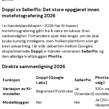
Doppl vs SellerPic: Det store oppgjøret innen
motefotografering 2026
I e-handelslandskapet i 2026 har KI-basert
motefotografering gått fra å være en luksus til en
nødvendighet. Forhandlere spør ikke lenger
om
de skal
bruke kunstig intelligens, men
hvilken
plattform som gir
best avkastning. I år står debatten mellom Googles
eksperimentelle
Doppl
, e-handel-veteranen
SellerPic
og
den allsidige kraftpluggen
Photta
.
Direkte sammenligning 2026
Doppl (Google
Photta
Funksjon
SellerPic
Labs)
valg)
Variasjon av KI-
Ja
100+ va
Begrenset/Forbruker
modeller
(Standard)
modelle
Ja (20+
Modellbygger
Nei
Nei
tilpasni