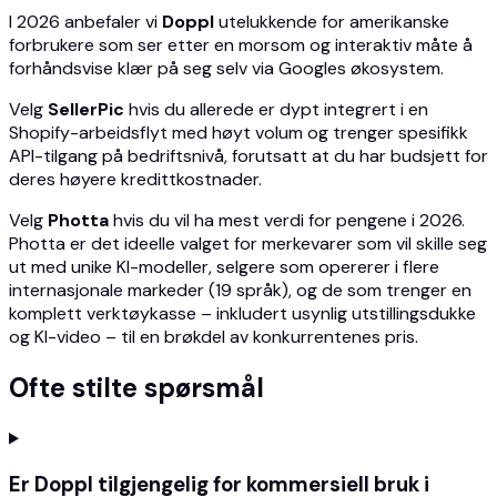
I 2026 anbefaler vi
Doppl
utelukkende for amerikanske
forbrukere som ser etter en morsom og interaktiv måte å
forhåndsvise klær på seg selv via Googles økosystem.
Velg
SellerPic
hvis du allerede er dypt integrert i en
Shopify-arbeidsflyt med høyt volum og trenger spesifikk
API-tilgang på bedriftsnivå, forutsatt at du har budsjett for
deres høyere kredittkostnader.
Velg
Photta
hvis du vil ha mest verdi for pengene i 2026.
Photta er det ideelle valget for merkevarer som vil skille seg
ut med unike KI-modeller, selgere som opererer i flere
internasjonale markeder (19 språk), og de som trenger en
komplett verktøykasse – inkludert usynlig utstillingsdukke
og KI-video – til en brøkdel av konkurrentenes pris.
Ofte stilte spørsmål
Er Doppl tilgjengelig for kommersiell bruk i