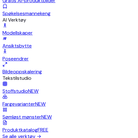
Gratis AI-produktbilder
Spøkelsesmannekeng
AI Verktøy
Modellskaper
Ansiktsbytte
Poseendrer
Bildeoppskalering
Tekstilstudio
Stoffstudio
NEW
Fargevarianter
NEW
Sømløst mønster
NEW
Produktkatalog
FREE
Se alle verktøy
→