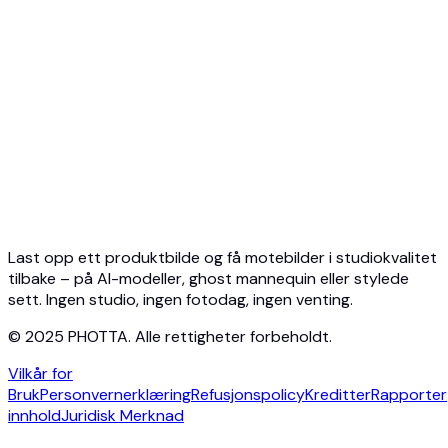
Hurtigstart
Virtuell prøving API
Smykke-API
Ghost Mannequin API
API-dokumentasjon
Priser
Photta Business
Blog
Kontakt
Last opp ett produktbilde og få motebilder i studiokvalitet
tilbake – på AI-modeller, ghost mannequin eller stylede
sett. Ingen studio, ingen fotodag, ingen venting.
© 2025 PHOTTA. Alle rettigheter forbeholdt.
Vilkår for
Bruk
Personvernerklæring
Refusjonspolicy
Kreditter
Rapporter
innhold
Juridisk Merknad