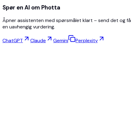
Spør en AI om Photta
Åpner assistenten med spørsmålet klart – send det og få
en uavhengig vurdering.
ChatGPT
Claude
Gemini
Perplexity
Virtuell Prøving
Smykkestudio
Brillestudio
NEW
Gratis AI-produktbilder
Modellskaper
AI Oppskalering
Posebytter
AI Spøkelsesmannekeng Gratis